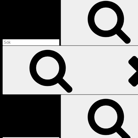
efter:
Sök
efter: